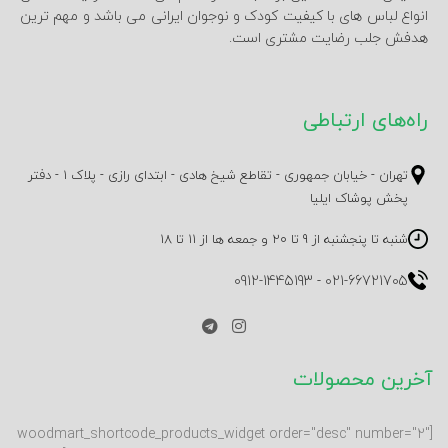
انواع لباس های با کیفیت کودک و نوجوان ایرانی می باشد و مهم ترین
هدفش جلب رضایت مشتری است.
راه‌های ارتباطی
تهران - خیابان جمهوری - تقاطع شیخ هادی - ابتدای رازی - پلاک 1 - دفتر
پخش پوشاک ایلیا
شنبه تا پنجشنبه از 9 تا 20 و جمعه ها از 11 تا 18
0912-1445193
-
021-66721705
آخرین محصولات
[woodmart_shortcode_products_widget order="desc" number="2"