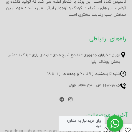
تاسیس شده است. این برند با افتخار اعلام می کند که تولید کننده ی
انواع لباس های با کیفیت کودک و نوجوان ایرانی می باشد و مهم ترین
هدفش جلب رضایت مشتری است.
راه‌های ارتباطی
تهران - خیابان جمهوری - تقاطع شیخ هادی - ابتدای رازی - پلاک 1 - دفتر
پخش پوشاک ایلیا
شنبه تا پنجشنبه از 9 تا 20 و جمعه ها از 11 تا 18
0912-1445193
-
021-66721705
آخرین محصولات
برای خرید نیاز به مشاوره
دارم
0
[woodmart_shortcode_products_widget order="desc" number="2"