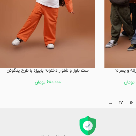
نه و پسرانه
ست بلوز و شلوار دخترانه پاییزه با طرح پنگوئن
تومان
680,000
تومان
→
17
16