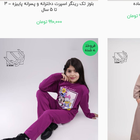
اده
بلوز تک رینگر اسپرت دخترانه و پسرانه پاییزه – 3
تا 5 سال
تومان
990,000
تومان
فروخت
ه شده