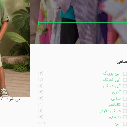
فیلتر براساس قیمت:
قيمت:
0 تومان
—
1,960,000 تومان
صافی
صافی
آبی پررنگ
(2)
آبی کمرنگ
(6)
آبی-مشکی
(1)
آجری
(2)
طلایی
(2)
تی شرت تک پس
کالباسی
(4)
مشکی - قرمز
(1)
نقره ای
(2)
آبی
(31)