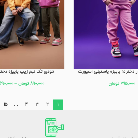
 دخترانه پاییزه پاستیلی اسپورت
هودی تک نیم زیپ پاییزه دخترا
795,000
تومان
890,000
تومان
–
690,000
15
…
4
3
2
1