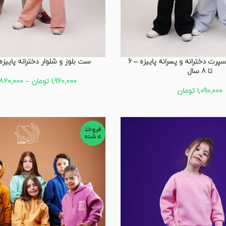
بلوز تک رینگر اسپرت دخترانه و پسرانه پاییزه – 6
ست بلوز و شلوار دخترانه پاییزه 
تا 8 سال
1,960,000
تومان
–
,820,000
1,090,000
تومان
فروخت
ه شده