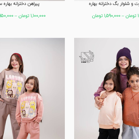
و شلوار بگ دخترانه بهاره
پیراهن دخترانه بهاره س
تومان
–
1,590,000
تومان
1,100,000
تومان
–
950,000