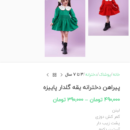
خانه
پوشاک
دخترانه
3 تا 7 سال
پیراهن دخترانه یقه گلدار پاییزه
490,000
تومان
–
390,000
تومان
لینن
کمر کش دوزی
پشت زیب دار
آستین دکمه