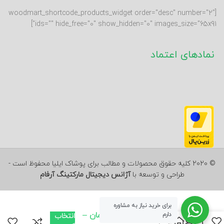
[woodmart_shortcode_products_widget order="desc" number="2"
ids="" hide_free="0" show_hidden="0" images_size="65x91"]
نمادهای اعتماد
© 2020 کلیه حقوق محصولات و مطالب برای پوشاک ایلیا محفوظ است -
طراحی و توسعه با
آژانس دیجیتال مارکتینگ آرفام
برای خرید نیاز به مشاوره
490,000
تومان
–
دارم
انتخاب
پیراهن دخترانه
0