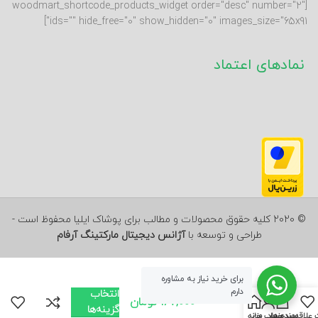
[woodmart_shortcode_products_widget order="desc" number="2"
ids="" hide_free="0" show_hidden="0" images_size="65x91"]
نمادهای اعتماد
© 2020 کلیه حقوق محصولات و مطالب برای پوشاک ایلیا محفوظ است -
طراحی و توسعه با
آژانس دیجیتال مارکتینگ آرفام
برای خرید نیاز به مشاوره
دارم
انتخاب
لباس پسرانه کد
0
167,000
تومان
457
گزینه‌ها
علاقه‌مندی‌ها
سبد خرید
حساب من
خانه