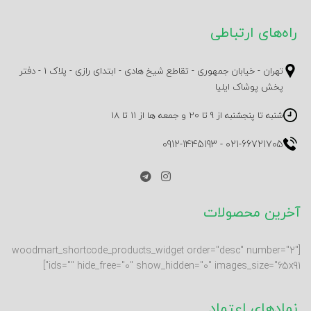
راه‌های ارتباطی
تهران - خیابان جمهوری - تقاطع شیخ هادی - ابتدای رازی - پلاک 1 - دفتر
پخش پوشاک ایلیا
شنبه تا پنجشنبه از 9 تا 20 و جمعه ها از 11 تا 18
0912-1445193
-
021-66721705
آخرین محصولات
[woodmart_shortcode_products_widget order="desc" number="2"
ids="" hide_free="0" show_hidden="0" images_size="65x91"]
نمادهای اعتماد