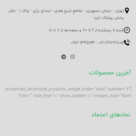
تهران - خیابان جمهوری - تقاطع شیخ هادی - ابتدای رازی - پلاک 1 - دفتر
پخش پوشاک ایلیا
شنبه تا پنجشنبه از 9 تا 20 و جمعه ها از 11 تا 18
0912-1445193
-
021-66721705
آخرین محصولات
[woodmart_shortcode_products_widget order="desc" number="2"
ids="" hide_free="0" show_hidden="0" images_size="65x91"]
نمادهای اعتماد