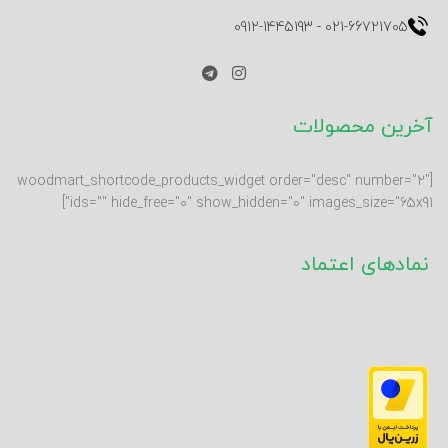
0912-1445193
-
021-66721705
آخرین محصولات
[woodmart_shortcode_products_widget order="desc" number="2"
ids="" hide_free="0" show_hidden="0" images_size="65x91"]
نمادهای اعتماد