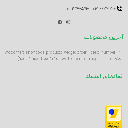
0912-1445193
-
021-66721705
آخرین محصولات
[woodmart_shortcode_products_widget order="desc" number="2"
ids="" hide_free="0" show_hidden="0" images_size="65x91"]
نمادهای اعتماد