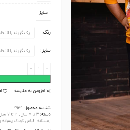
سایز
رنگ
سایز
افزودن به مقایسه
ا
شناسه محصول:
9939
دسته:
3 تا 7 سال
,
3 تا 7 سال
زمستانه
,
لباس کودک پسرانه پا