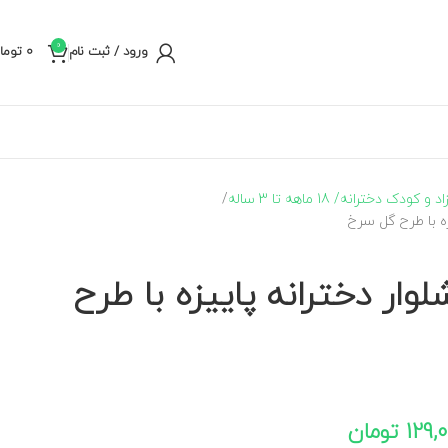
0
ورود / ثبت نام
0
توما
کودک دخترانه/ 18 ماهه تا 3 ساله
زه با طرح گل سرخ
وار دخترانه پاییزه با طرح
129,
تومان