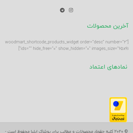
آخرین محصولات
[woodmart_shortcode_products_widget order="desc" number="2"
ids="" hide_free="0" show_hidden="0" images_size="65x91"]
نمادهای اعتماد
© 2020 کلیه حقوق محصولات و مطالب برای پوشاک ایلیا محفوظ است -