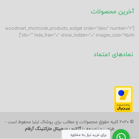
آخرین محصولات
[woodmart_shortcode_products_widget order="desc" number="2"
ids="" hide_free="0" show_hidden="0" images_size="65x91"]
نمادهای اعتماد
© 2020 کلیه حقوق محصولات و مطالب برای پوشاک ایلیا محفوظ است -
طراحی و توسعه با
آژانس دیجیتال مارکتینگ آرفام
برای خرید نیاز به مشاوره