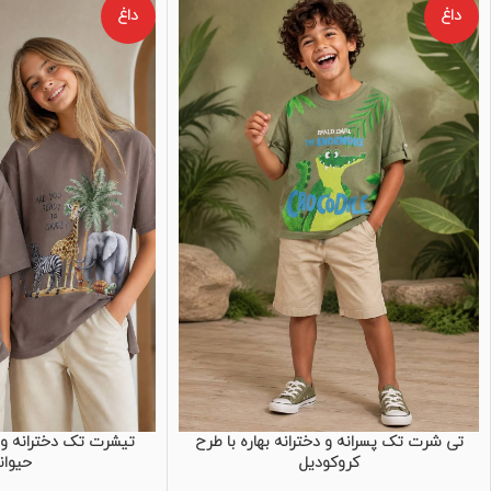
داغ
داغ
تی شرت تک پسرانه و دخترانه بهاره با طرح
تیشرت تک دخترانه و پ
کروکودیل
حیوان