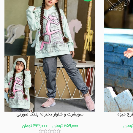
رح میوه
سویشرت و شلوار دخترانه پلنگ صورتی
ومان
459,000
تومان
–
439,000
تومان