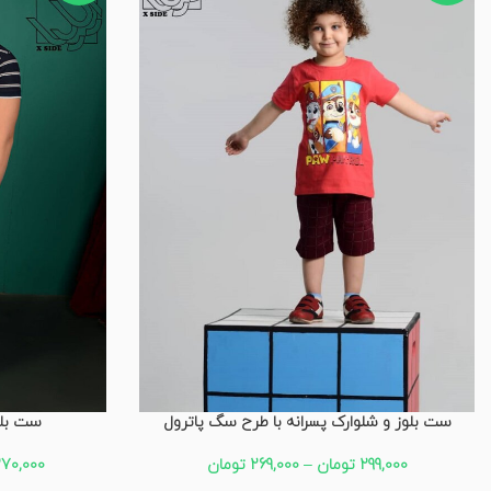
ست بلوز و شلوارک پسرانه با طرح سگ پاترول
ست بلوز
299,000
تومان
–
269,000
تومان
70,000