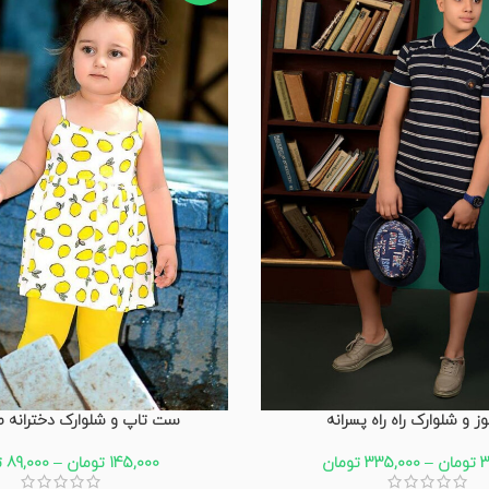
 و شلوارک راه راه پسرانه
ست تاپ و شلوارک دخترانه ط
3
تومان
–
335,000
تومان
145,000
تومان
–
89,000
ت