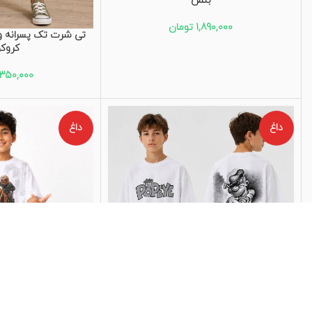
بتمن
1,890,000
تومان
تی شرت تک پسرانه و د
کروک
,350,000
داغ
داغ