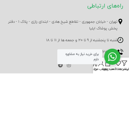
راه‌های ارتباطی
تهران - خیابان جمهوری - تقاطع شیخ هادی - ابتدای رازی - پلاک 1 - دفتر
پخش پوشاک ایلیا
شنبه تا پنجشنبه از 9 تا 20 و جمعه ها از 11 تا 18
0912-1445193
-
021-66721705
برای خرید نیاز به مشاوره
دارم
0
یلتر ها
لیست علاقه‌مندی‌ها
سبد خرید
حساب من
خانه
آخرین محصولات
[woodmart_shortcode_products_widget order="desc" number="2"
ids="" hide_free="0" show_hidden="0" images_size="65x91"]
نمادهای اعتماد