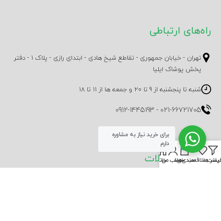
راه‌های ارتباطی
تهران - خیابان جمهوری - تقاطع شیخ هادی - ابتدای رازی - پلاک 1 - دفتر
پخش پوشاک ایلیا
شنبه تا پنجشنبه از 9 تا 20 و جمعه ها از 11 تا 18
0912-1445193
-
021-66721705
برای خرید نیاز به مشاوره
دارم
0
آخرین محصولات
یلتر ها
لیست علاقه‌مندی‌ها
سبد خرید
حساب من
خانه
[woodmart_shortcode_products_widget order="desc" number="2"
ids="" hide_free="0" show_hidden="0" images_size="65x91"]