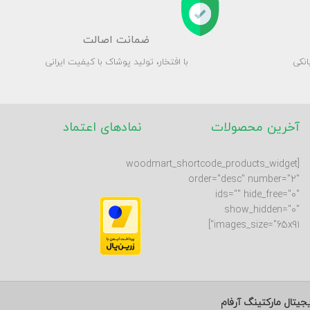
ضمانت اصالت
انکی
با افتخار، تولید پوشاک با کیفیت ایرانی
آخرین محصولات
نمادهای اعتماد
[woodmart_shortcode_products_widget
order="desc" number="2"
ids="" hide_free="0"
show_hidden="0"
images_size="65x91"]
جیتال مارکتینگ آرفام