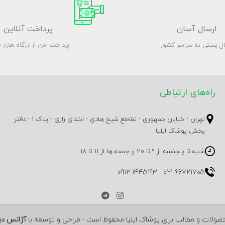
ارسال آسان
پرداخت آنلاین
ال پستی به سراسر کشور
پرداخت امن از درگاه های ب
راه‌های ارتباطی
تهران - خیابان جمهوری - تقاطع شیخ هادی - ابتدای رازی - پلاک 1 - دفتر
پخش پوشاک ایلیا
شنبه تا پنجشنبه از 9 تا 20 و جمعه ها از 11 تا 18
0912-1445193
-
021-66721705
آژانس دی