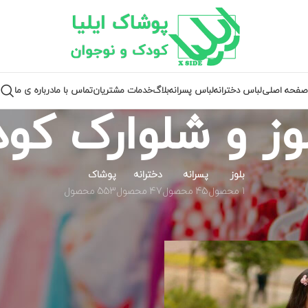
صفحه اصلی
لباس دخترانه
لباس پسرانه
بلاگ
خدمات مشتریان
تماس با ما
درباره ی ما
وز و شلوارک کو
بلوز
پسرانه
دخترانه
پوشاک
1 محصول
45 محصول
47 محصول
553 محصول
سب خورده “بلوز و شلوارک کودک”